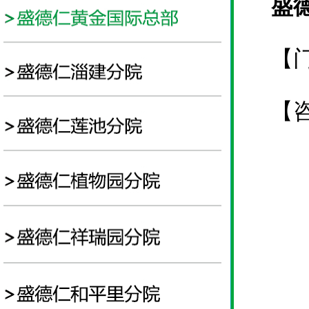
盛
【
【咨