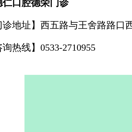
德仁口腔德荣门诊
门诊地址】西五路与王舍路路口西
询热线】0533-2710955